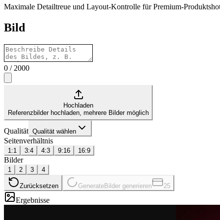
Maximale Detailtreue und Layout-Kontrolle für Premium-Produktshots,
Bild
0
/
2000
Hochladen
Referenzbilder hochladen, mehrere Bilder möglich
Qualität
Qualität wählen
Seitenverhältnis
1:1
3:4
4:3
9:16
16:9
Bilder
1
2
3
4
Zurücksetzen
Generate
Bilder generieren
25
Ergebnisse