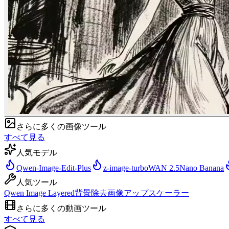
さらに多くの画像ツール
すべて見る
人気モデル
Qwen-Image-Edit-Plus
z-image-turbo
WAN 2.5
Nano Banana
人気ツール
Qwen Image Layered
背景除去
画像アップスケーラー
さらに多くの動画ツール
すべて見る