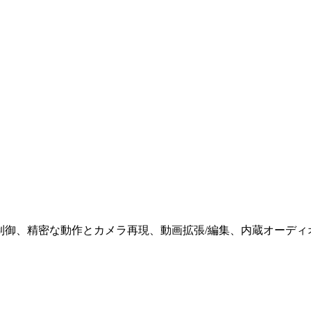
-anything 制御、精密な動作とカメラ再現、動画拡張/編集、内蔵オ