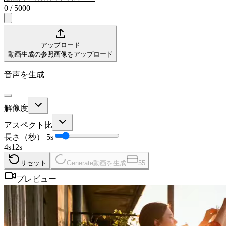
0
/
5000
アップロード
動画生成の参照画像をアップロード
音声を生成
解像度
アスペクト比
長さ（秒）
5
s
4
s
12
s
リセット
Generate
動画を生成
55
プレビュー