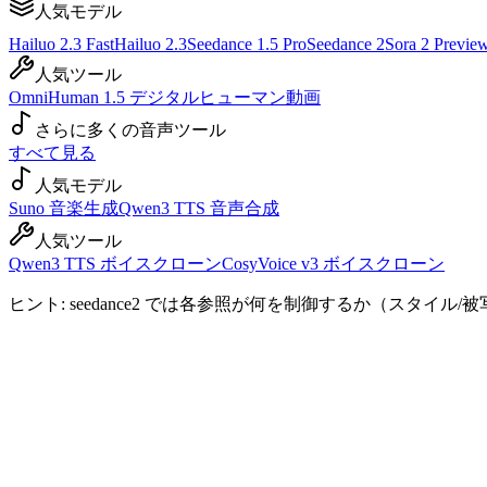
人気モデル
Hailuo 2.3 Fast
Hailuo 2.3
Seedance 1.5 Pro
Seedance 2
Sora 2 Previe
人気ツール
OmniHuman 1.5 デジタルヒューマン動画
さらに多くの音声ツール
すべて見る
人気モデル
Suno 音楽生成
Qwen3 TTS 音声合成
人気ツール
Qwen3 TTS ボイスクローン
CosyVoice v3 ボイスクローン
ヒント: seedance2 では各参照が何を制御するか（スタ