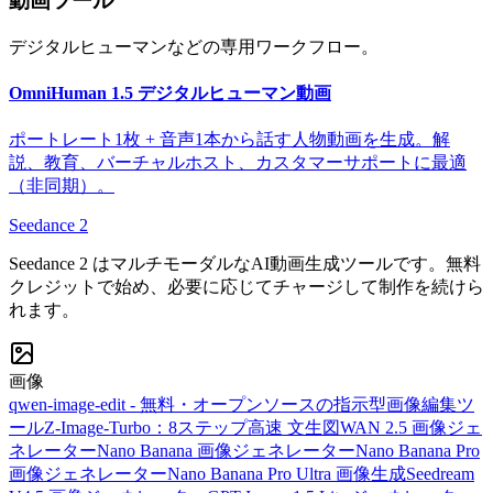
動画ツール
デジタルヒューマンなどの専用ワークフロー。
OmniHuman 1.5 デジタルヒューマン動画
ポートレート1枚 + 音声1本から話す人物動画を生成。解
説、教育、バーチャルホスト、カスタマーサポートに最適
（非同期）。
Seedance 2
Seedance 2 はマルチモーダルなAI動画生成ツールです。無料
クレジットで始め、必要に応じてチャージして制作を続けら
れます。
画像
qwen-image-edit - 無料・オープンソースの指示型画像編集ツ
ール
Z-Image-Turbo：8ステップ高速 文生図
WAN 2.5 画像ジェ
ネレーター
Nano Banana 画像ジェネレーター
Nano Banana Pro
画像ジェネレーター
Nano Banana Pro Ultra 画像生成
Seedream