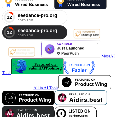
MossAI
Tools
All in AI Tools