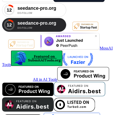
MossAI
Tools
All in AI Tools