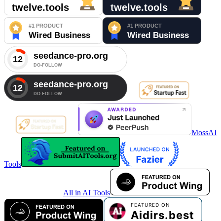
MossAI
Tools
All in AI Tools