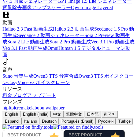
V4.5 画像ジェネレーター
GPT Image 1.5 Lite ジェネレーター
背景除去
画像アップスケーラー
Qwen Image Layered
動画
Hailuo 2.3 Fast 動画生成
Hailuo 2.3 動画生成
Seedance 1.5 Pro 動
画生成
Seedance 2 動画ジェネレーター
Sora 2 Preview 動画生
成
Sora 2 Lite 動画生成
Sora 2 Pro 動画生成
Veo 3.1 Pro 動画生成
Veo 3.1 Fast 動画生成
OmniHuman 1.5 デジタルヒューマン動
画
音声
Suno 音楽生成
Qwen3 TTS 音声合成
Qwen3 TTS ボイスクロー
ン
CosyVoice v3 ボイスクローン
リソース
料金
ブログ
アップデート
フレンズ
htpft
picremake
labubu wallpaper
English
English (India)
中文
繁體中文
日本語
한국어
Español
Italiano
Deutsch
Português (Brasil)
Русский
Türkçe