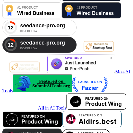
MossAI
Tools
All in AI Tools