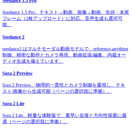
Seedance 1.5 Pro
Seedance 1.5 Pro。テキスト→動画、画像→動画、先頭・末尾
フレーム（2枚アップロード）に対応。音声生成も選択可
能。
Seedance 2
seedance2 はマルチモーダル動画モデルで、reference-anything
制御、精密な動作とカメラ再現、動画拡張/編集、内蔵オー
ディオ生成を備えています。
Sora 2 Preview
Sora 2 Preview。物理的一貫性とカメラ制御を重視し、テキ
スト/画像から生成可能（ページの選択肢に準拠）。
Sora 2 Lite
Sora 2 Lite。軽量な体験版で、素早い反復と方向性探索に最
適（ページの選択肢に準拠）。