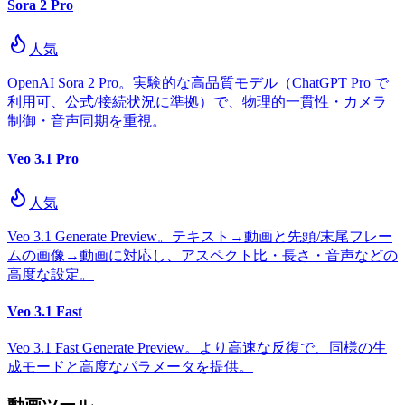
Sora 2 Pro
人気
OpenAI Sora 2 Pro。実験的な高品質モデル（ChatGPT Pro で
利用可、公式/接続状況に準拠）で、物理的一貫性・カメラ
制御・音声同期を重視。
Veo 3.1 Pro
人気
Veo 3.1 Generate Preview。テキスト→動画と先頭/末尾フレー
ムの画像→動画に対応し、アスペクト比・長さ・音声などの
高度な設定。
Veo 3.1 Fast
Veo 3.1 Fast Generate Preview。より高速な反復で、同様の生
成モードと高度なパラメータを提供。