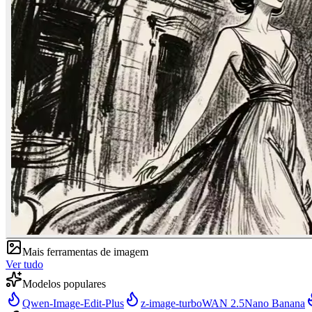
Mais ferramentas de imagem
Ver tudo
Modelos populares
Qwen-Image-Edit-Plus
z-image-turbo
WAN 2.5
Nano Banana