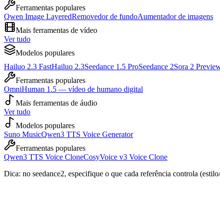
Ferramentas populares
Qwen Image Layered
Removedor de fundo
Aumentador de imagens
Mais ferramentas de vídeo
Ver tudo
Modelos populares
Hailuo 2.3 Fast
Hailuo 2.3
Seedance 1.5 Pro
Seedance 2
Sora 2 Previe
Ferramentas populares
OmniHuman 1.5 — vídeo de humano digital
Mais ferramentas de áudio
Ver tudo
Modelos populares
Suno Music
Qwen3 TTS Voice Generator
Ferramentas populares
Qwen3 TTS Voice Clone
CosyVoice v3 Voice Clone
Dica: no seedance2, especifique o que cada referência controla (estil