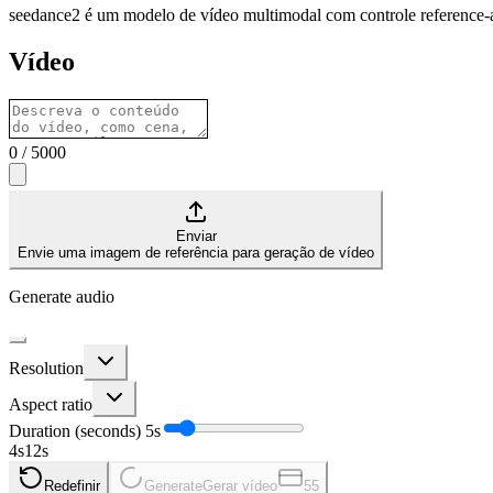
seedance2 é um modelo de vídeo multimodal com controle reference-an
Vídeo
0
/
5000
Enviar
Envie uma imagem de referência para geração de vídeo
Generate audio
Resolution
Aspect ratio
Duration (seconds)
5
s
4
s
12
s
Redefinir
Generate
Gerar vídeo
55