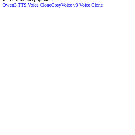
Qwen3 TTS Voice Clone
CosyVoice v3 Voice Clone
49 vozes
Fornece oficialmente 49 vozes distintas.
Multilíngue/dialetos
Suporta dialetos do mandarim e também inglês, espanhol, japonês e