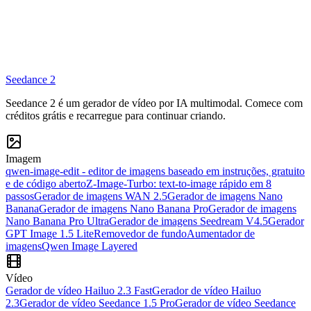
Seedance 2
Gerador de imagens
Gerador de vídeos
Seedance 2 é um gerador de vídeo por IA multimodal. Comece com
créditos grátis e recarregue para continuar criando.
Imagem
qwen-image-edit - editor de imagens baseado em instruções, gratuito
e de código aberto
Z-Image-Turbo: text-to-image rápido em 8
passos
Gerador de imagens WAN 2.5
Gerador de imagens Nano
Banana
Gerador de imagens Nano Banana Pro
Gerador de imagens
Nano Banana Pro Ultra
Gerador de imagens Seedream V4.5
Gerador
GPT Image 1.5 Lite
Removedor de fundo
Aumentador de
imagens
Qwen Image Layered
Vídeo
Gerador de vídeo Hailuo 2.3 Fast
Gerador de vídeo Hailuo
2.3
Gerador de vídeo Seedance 1.5 Pro
Gerador de vídeo Seedance