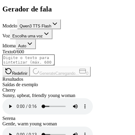
Gerador de fala
Modelo
Qwen3 TTS Flash
Voz
Escolha uma voz
Idioma
Auto
Texto
0
/
600
Redefinir
Generate
Carregando...
0
Resultados
Saídas de exemplo
Cherry
Sunny, upbeat, friendly young woman
Serena
Gentle, warm young woman