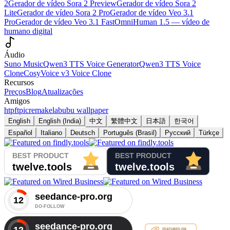
2
Gerador de vídeo Sora 2 Preview
Gerador de vídeo Sora 2
Lite
Gerador de vídeo Sora 2 Pro
Gerador de vídeo Veo 3.1
Pro
Gerador de vídeo Veo 3.1 Fast
OmniHuman 1.5 — vídeo de
humano digital
Áudio
Suno Music
Qwen3 TTS Voice Generator
Qwen3 TTS Voice
Clone
CosyVoice v3 Voice Clone
Recursos
Preços
Blog
Atualizações
Amigos
htpft
picremake
labubu wallpaper
English
English (India)
中文
繁體中文
日本語
한국어
Español
Italiano
Deutsch
Português (Brasil)
Русский
Türkçe