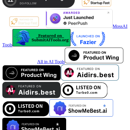
MossAI
Tools
All in AI Tools