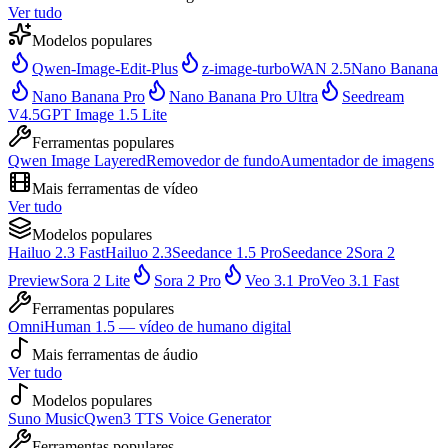
Ver tudo
Modelos populares
Qwen-Image-Edit-Plus
z-image-turbo
WAN 2.5
Nano Banana
Nano Banana Pro
Nano Banana Pro Ultra
Seedream
V4.5
GPT Image 1.5 Lite
Ferramentas populares
Qwen Image Layered
Removedor de fundo
Aumentador de imagens
Mais ferramentas de vídeo
Ver tudo
Modelos populares
Hailuo 2.3 Fast
Hailuo 2.3
Seedance 1.5 Pro
Seedance 2
Sora 2
Preview
Sora 2 Lite
Sora 2 Pro
Veo 3.1 Pro
Veo 3.1 Fast
Ferramentas populares
OmniHuman 1.5 — vídeo de humano digital
Mais ferramentas de áudio
Ver tudo
Modelos populares
Suno Music
Qwen3 TTS Voice Generator
Ferramentas populares