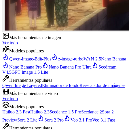
Más herramientas de imagen
Ver todo
Modelos populares
Qwen-Image-Edit-Plus
z-image-turbo
WAN 2.5
Nano Banana
Nano Banana Pro
Nano Banana Pro Ultra
Seedream
V4.5
GPT Image 1.5 Lite
Herramientas populares
Qwen Image Layered
Eliminador de fondo
Reescalador de imágenes
Más herramientas de video
Ver todo
Modelos populares
Hailuo 2.3 Fast
Hailuo 2.3
Seedance 1.5 Pro
Seedance 2
Sora 2
Preview
Sora 2 Lite
Sora 2 Pro
Veo 3.1 Pro
Veo 3.1 Fast
Herramientas populares