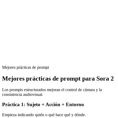
Consistencia multi‑toma
Mantén personajes y estado del mundo estables en instrucciones
multi‑toma.
Audio y diálogo
Ambiente, diálogo y SFX pueden sincronizarse con lo visual (según
opciones disponibles).
Mejores prácticas de prompt
Mejores prácticas de prompt para Sora 2
Los prompts estructurados mejoran el control de cámara y la
consistencia audiovisual.
Práctica 1: Sujeto + Acción + Entorno
Empieza indicando quién o qué hace qué y dónde.