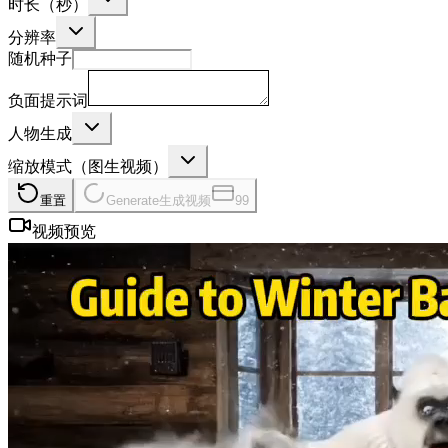
时长（秒）
分辨率
随机种子
负面提示词
人物生成
缩放模式（图生视频）
重置
Generate
生成视频
99
视频预览