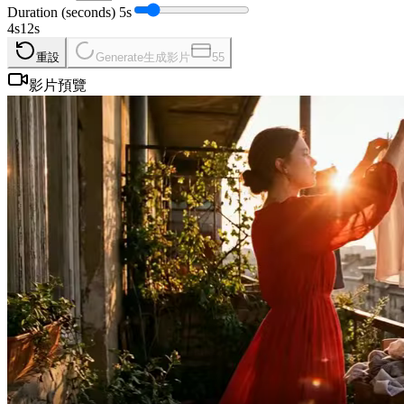
Duration (seconds)
5
s
4
s
12
s
重設
Generate
生成影片
55
影片預覽