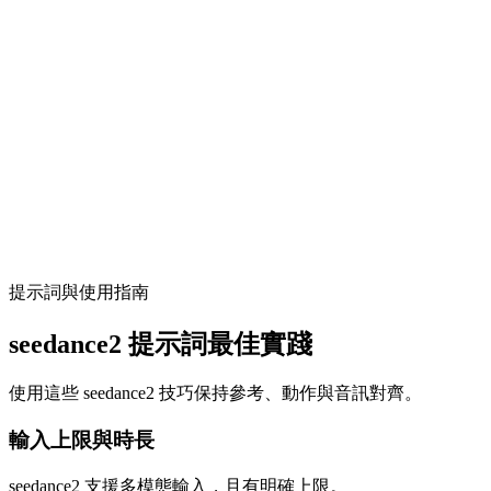
2) 用 @ 指定參考角色
用 @ 標記首幀/尾幀、風格、主體、動作、鏡頭、音訊
等角色；單圖圖生影片用首尾幀，多素材混用用 Omni-
Reference。
03
/
03
3) 生成、擴展與編輯
預覽素材後生成，支援擴展、替換或重混剪，保持角
色、動作與鏡頭一致性。
提示詞與使用指南
seedance2 提示詞最佳實踐
使用這些 seedance2 技巧保持參考、動作與音訊對齊。
輸入上限與時長
seedance2 支援多模態輸入，且有明確上限。