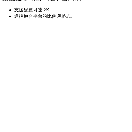
支援配置可達 2K。
選擇適合平台的比例與格式。
seedance2 支援哪些輸入？
seedance2 的 @ 參考如何使用？
seedance2 可以擴展或編輯視頻嗎？
seedance2 會生成音訊嗎？